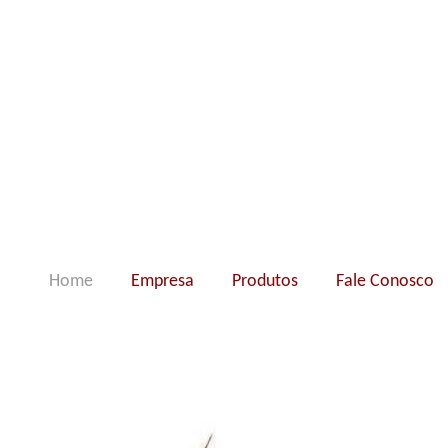
Home
Empresa
Produtos
Fale Conosco